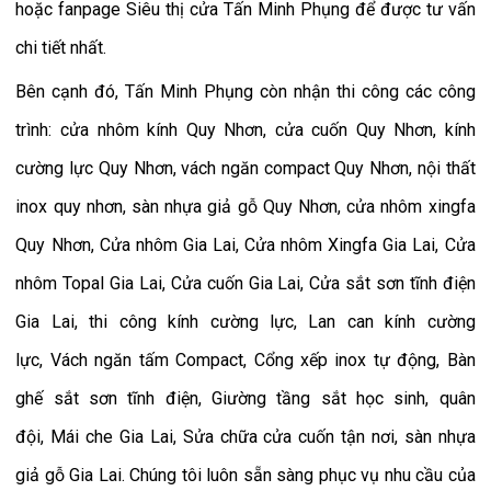
hoặc fanpage
Siêu thị cửa Tấn Minh Phụng
để được tư vấn
chi tiết nhất.
Bên cạnh đó,
Tấn Minh Phụng
còn nhận thi công các công
trình:
cửa nhôm kính Quy Nhơn
,
cửa cuốn Quy Nhơn
,
kính
cường lực Quy Nhơn
,
vách ngăn compact Quy Nhơn
,
nội thất
inox quy nhơn
,
sàn nhựa giả gỗ Quy Nhơn
,
cửa nhôm xingfa
Quy Nhơn
,
Cửa nhôm Gia Lai
,
Cửa nhôm Xingfa Gia Lai
,
Cửa
nhôm Topal Gia Lai
,
Cửa cuốn Gia Lai
,
Cửa sắt sơn tĩnh điện
Gia Lai
,
thi công kính cường lực
,
Lan can kính cường
lực
,
Vách ngăn tấm Compact
,
Cổng xếp inox tự động
,
Bàn
ghế sắt sơn tĩnh điện
,
Giường tầng sắt học sinh, quân
đội
,
Mái che Gia Lai
,
Sửa chữa cửa cuốn tận nơi
,
sàn nhựa
giả gỗ Gia Lai
. Chúng tôi luôn sẵn sàng phục vụ nhu cầu của