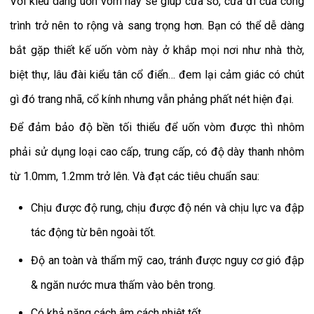
Với kiểu dáng uốn vòm này sẽ giúp cửa sổ, cửa đi của công
trình trở nên to rộng và sang trọng hơn. Bạn có thể dễ dàng
bắt gặp thiết kế uốn vòm này ở khắp mọi nơi như nhà thờ,
biệt thự, lâu đài kiểu tân cổ điển… đem lại cảm giác có chút
gì đó trang nhã, cổ kính nhưng vẫn phảng phất nét hiện đại.
Để đảm bảo độ bền tối thiểu để uốn vòm được thì nhôm
phải sử dụng loại cao cấp, trung cấp, có độ dày thanh nhôm
từ 1.0mm, 1.2mm trở lên. Và đạt các tiêu chuẩn sau:
Chịu được độ rung, chịu được độ nén và chịu lực va đập
tác động từ bên ngoài tốt.
Độ an toàn và thẩm mỹ cao, tránh được nguy cơ gió đập
& ngăn nước mưa thấm vào bên trong.
Có khả năng cách âm cách nhiệt tốt.