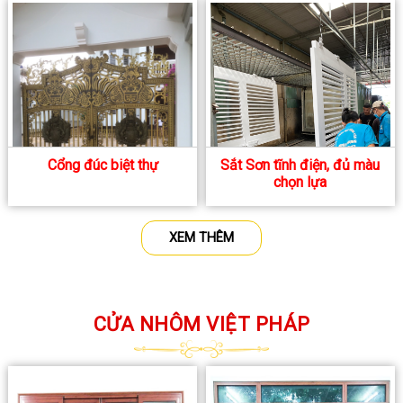
Cổng đúc biệt thự
Sắt Sơn tĩnh điện, đủ màu
chọn lựa
XEM THÊM
CỬA NHÔM VIỆT PHÁP