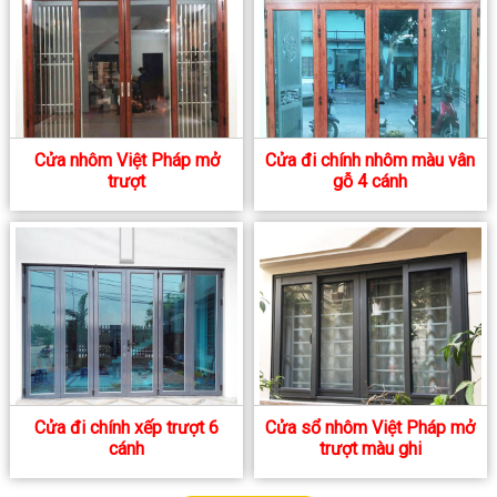
Cửa nhôm Việt Pháp mở
Cửa đi chính nhôm màu vân
trượt
gỗ 4 cánh
Cửa đi chính xếp trượt 6
Cửa sổ nhôm Việt Pháp mở
cánh
trượt màu ghi