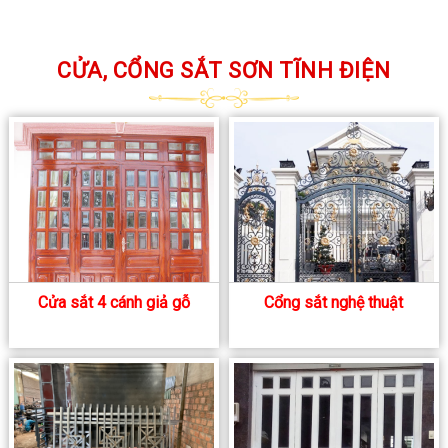
CỬA, CỔNG SẮT SƠN TĨNH ĐIỆN
Cửa sắt 4 cánh giả gỗ
Cổng sắt nghệ thuật