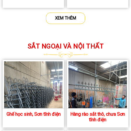
XEM THÊM
SẮT NGOẠI VÀ NỘI THẤT
Ghế học sinh, Sơn tĩnh điện
Hàng rào sắt thô, chưa Sơn
tĩnh điện