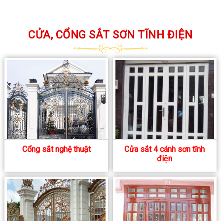
CỬA, CỔNG SẮT SƠN TĨNH ĐIỆN
Cổng sắt nghệ thuật
Cửa sắt 4 cánh sơn tĩnh
điện