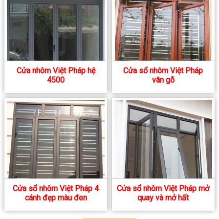
Cửa nhôm Việt Pháp hệ
Cửa sổ nhôm Việt Pháp
4500
vân gỗ
Cửa sổ nhôm Việt Pháp 4
Cửa sổ nhôm Việt Pháp mở
cánh đẹp màu đen
quay và mở hất