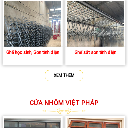
Ghế học sinh, Sơn tĩnh điện
Ghế sắt sơn tĩnh điện
XEM THÊM
CỬA NHÔM VIỆT PHÁP