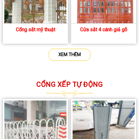
Cổng sắt mỹ thuật
Cửa sắt 4 cánh giả gỗ
XEM THÊM
CỔNG XẾP TỰ ĐỘNG