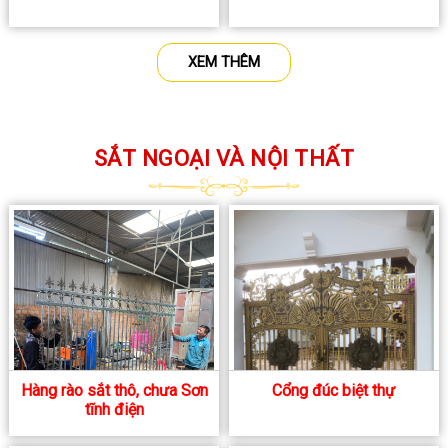
XEM THÊM
SẮT NGOẠI VÀ NỘI THẤT
Hàng rào sắt thô, chưa Sơn
Cổng đúc biệt thự
tĩnh điện