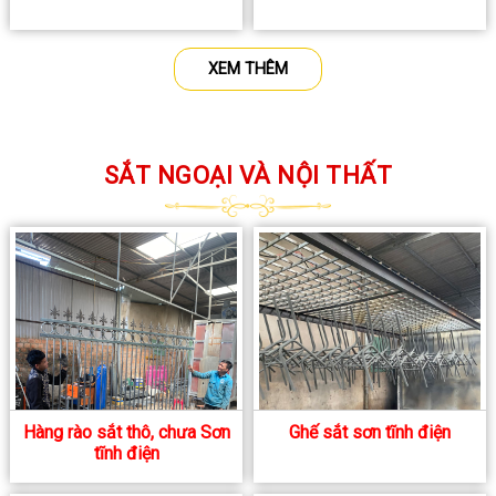
XEM THÊM
SẮT NGOẠI VÀ NỘI THẤT
Hàng rào sắt thô, chưa Sơn
Ghế sắt sơn tĩnh điện
tĩnh điện