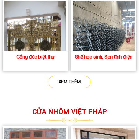
Cổng đúc biệt thự
Ghế học sinh, Sơn tĩnh điện
XEM THÊM
CỬA NHÔM VIỆT PHÁP