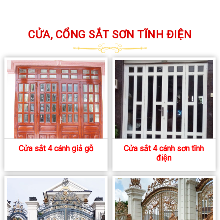
CỬA, CỔNG SẮT SƠN TĨNH ĐIỆN
Cửa sắt 4 cánh giả gỗ
Cửa sắt 4 cánh sơn tĩnh
điện